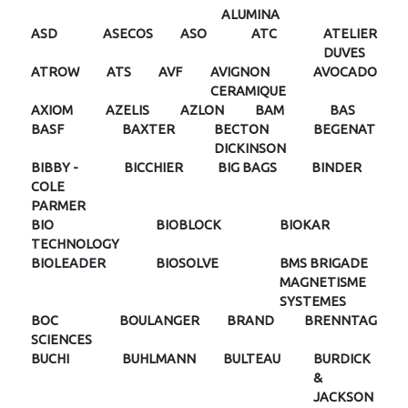
ALUMINA
ASD
ASECOS
ASO
ATC
ATELIER
DUVES
ATROW
ATS
AVF
AVIGNON
AVOCADO
CERAMIQUE
AXIOM
AZELIS
AZLON
BAM
BAS
BASF
BAXTER
BECTON
BEGENAT
DICKINSON
BIBBY -
BICCHIER
BIG BAGS
BINDER
COLE
PARMER
BIO
BIOBLOCK
BIOKAR
TECHNOLOGY
BIOLEADER
BIOSOLVE
BMS BRIGADE
MAGNETISME
SYSTEMES
BOC
BOULANGER
BRAND
BRENNTAG
SCIENCES
BUCHI
BUHLMANN
BULTEAU
BURDICK
&
JACKSON