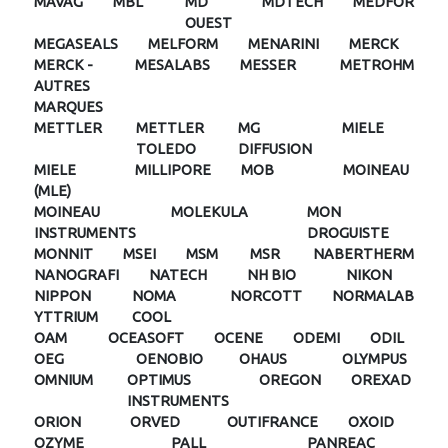
MAVAG
MBL
MD
MDTECH
MEDFOR
OUEST
MEGASEALS
MELFORM
MENARINI
MERCK
MERCK -
MESALABS
MESSER
METROHM
AUTRES
MARQUES
METTLER
METTLER
MG
MIELE
TOLEDO
DIFFUSION
MIELE
MILLIPORE
MOB
MOINEAU
(MLE)
MOINEAU
MOLEKULA
MON
INSTRUMENTS
DROGUISTE
MONNIT
MSEI
MSM
MSR
NABERTHERM
NANOGRAFI
NATECH
NH BIO
NIKON
NIPPON
NOMA
NORCOTT
NORMALAB
YTTRIUM
COOL
OAM
OCEASOFT
OCENE
ODEMI
ODIL
OEG
OENOBIO
OHAUS
OLYMPUS
OMNIUM
OPTIMUS
OREGON
OREXAD
INSTRUMENTS
ORION
ORVED
OUTIFRANCE
OXOID
OZYME
PALL
PANREAC