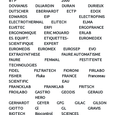
BTP
2000
DOVIANUS
DUJARDIN
DURAN
DURIEUX
DUTSCHER
EBERHARDT
ECTP
EDOX
EDWARDS
EIP
ELECTROFINIS
ELECTROTHERMAL
ELITECH
ELMA
ELVETEC
ERFI
ERGOFRANCE
ERGONOMIQUE
ERIC MOUARD
ERLAB
ES. EQUIPT.
ETIQUETTES-
EUROMEDEX
SCIENTIFIQUE
EXPERT
EUROMEDIS
EUROMEX
EUROSEP
EVO
EXTRASYNTHESE
FAURE AUTOMATISME
FAURE
FENWAL
FESTITENTE
TECHNOLOGIES
FIDEL
FILTRATECH
FIORONI
FIRLABO
FISHER
Fluka
FRANCE
Franceeau
SCIENTIFIC
EAU
FRANCKLAB
FRANKLAB
FRITSCH
FROILABO
GASTRO
GEODIS
GERAUD
HERO
GERHARDT
GEYER
GFG
GILAC
GILSON
GIOTTO
Gl
GL
GRAVIS
BIOTECH
Biocontrol
SCIENCES