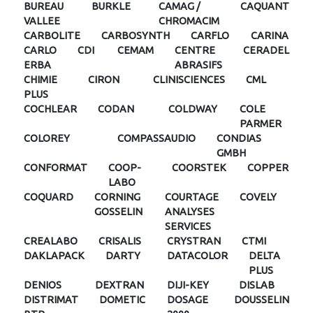
BUREAU
BURKLE
CAMAG /
CAQUANT
VALLEE
CHROMACIM
CARBOLITE
CARBOSYNTH
CARFLO
CARINA
CARLO
CDI
CEMAM
CENTRE
CERADEL
ERBA
ABRASIFS
CHIMIE
CIRON
CLINISCIENCES
CML
PLUS
COCHLEAR
CODAN
COLDWAY
COLE
PARMER
COLOREY
COMPASSAUDIO
CONDIAS
GMBH
CONFORMAT
COOP-
COORSTEK
COPPER
LABO
COQUARD
CORNING
COURTAGE
COVELY
GOSSELIN
ANALYSES
SERVICES
CREALABO
CRISALIS
CRYSTRAN
CTMI
DAKLAPACK
DARTY
DATACOLOR
DELTA
PLUS
DENIOS
DEXTRAN
DIJI-KEY
DISLAB
DISTRIMAT
DOMETIC
DOSAGE
DOUSSELIN