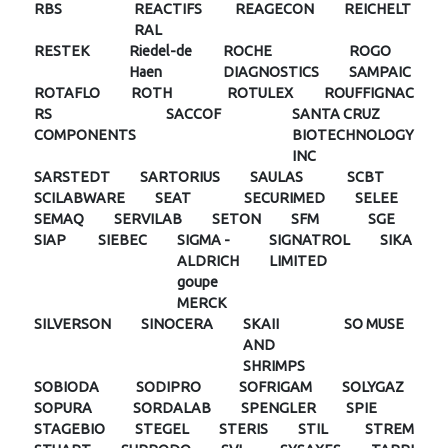
RBS
REACTIFS
REAGECON
REICHELT
RAL
RESTEK
Riedel-de
ROCHE
ROGO
Haen
DIAGNOSTICS
SAMPAIC
ROTAFLO
ROTH
ROTULEX
ROUFFIGNAC
RS
SACCOF
SANTA CRUZ
COMPONENTS
BIOTECHNOLOGY
INC
SARSTEDT
SARTORIUS
SAULAS
SCBT
SCILABWARE
SEAT
SECURIMED
SELEE
SEMAQ
SERVILAB
SETON
SFM
SGE
SIAP
SIEBEC
SIGMA -
SIGNATROL
SIKA
ALDRICH
LIMITED
goupe
MERCK
SILVERSON
SINOCERA
SKAII
SO MUSE
AND
SHRIMPS
SOBIODA
SODIPRO
SOFRIGAM
SOLYGAZ
SOPURA
SORDALAB
SPENGLER
SPIE
STAGEBIO
STEGEL
STERIS
STIL
STREM