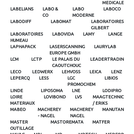
MEDICALE
LABELIANS
LABO &
LABO
LABOCO
CO
MODERNE
LABODIFF
LABOMAT
LABORATOIRES
GILBERT
LABORATOIRES
LABOVIDA
LAMY
LANGE
HUMEAU
LAPHAPACK
LASERSCANNING
LAURYLAB
EUROPE GMBH
LCM
LCTP
LE PALAIS DU
LEADERTRADIN
CAOUTCHOUC
LECO
LEDWERX
LEHVOSS
LEICA
LENZ
LEPERCQ
LESS
LGC
LIBIOS
PROMOCHEM
LINDE
LIPOSOMA
LNE
LODIPRO
LOIRE
LOVIBOND
LVS
MAAGTECHNIC
MATERIAUX
/ ERIKS
MABEO
MACHEREY
MACHEREY
MANUTAN
- NAGEL
NAGEL
MASTER
MASTOREMATA
MATFER
OUTILLAGE