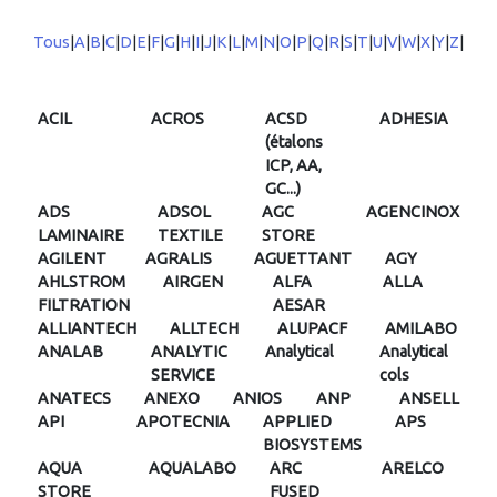
Tous
|
A
|
B
|
C
|
D
|
E
|
F
|
G
|
H
|
I
|
J
|
K
|
L
|
M
|
N
|
O
|
P
|
Q
|
R
|
S
|
T
|
U
|
V
|
W
|
X
|
Y
|
Z
|
ACIL
ACROS
ACSD
ADHESIA
(étalons
ICP, AA,
GC...)
ADS
ADSOL
AGC
AGENCINOX
LAMINAIRE
TEXTILE
STORE
AGILENT
AGRALIS
AGUETTANT
AGY
AHLSTROM
AIRGEN
ALFA
ALLA
FILTRATION
AESAR
ALLIANTECH
ALLTECH
ALUPACF
AMILABO
ANALAB
ANALYTIC
Analytical
Analytical
SERVICE
cols
ANATECS
ANEXO
ANIOS
ANP
ANSELL
API
APOTECNIA
APPLIED
APS
BIOSYSTEMS
AQUA
AQUALABO
ARC
ARELCO
STORE
FUSED