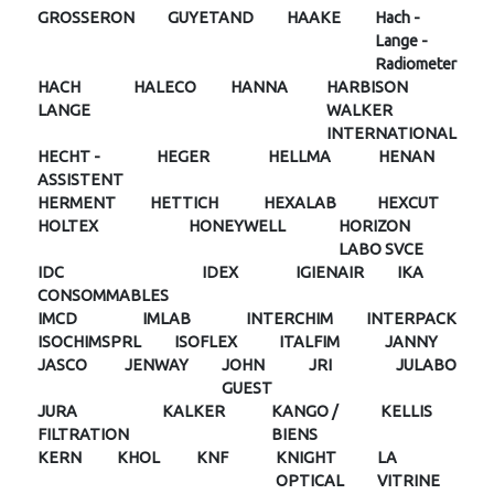
GROSSERON
GUYETAND
HAAKE
Hach -
Lange -
Radiometer
HACH
HALECO
HANNA
HARBISON
LANGE
WALKER
INTERNATIONAL
HECHT -
HEGER
HELLMA
HENAN
ASSISTENT
HERMENT
HETTICH
HEXALAB
HEXCUT
HOLTEX
HONEYWELL
HORIZON
LABO SVCE
IDC
IDEX
IGIENAIR
IKA
CONSOMMABLES
IMCD
IMLAB
INTERCHIM
INTERPACK
ISOCHIMSPRL
ISOFLEX
ITALFIM
JANNY
JASCO
JENWAY
JOHN
JRI
JULABO
GUEST
JURA
KALKER
KANGO /
KELLIS
FILTRATION
BIENS
KERN
KHOL
KNF
KNIGHT
LA
OPTICAL
VITRINE