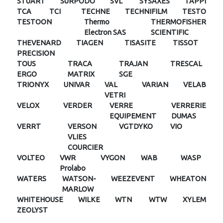
STUART
SURPODO
SVL
SYSAXES
TAPPI
TCA
TCI
TECHNE
TECHNIFILM
TESTO
TESTOON
Thermo
THERMOFISHER
Electron SAS
SCIENTIFIC
THEVENARD
TIAGEN
TISASITE
TISSOT
PRECISION
TOUS
TRACA
TRAJAN
TRESCAL
ERGO
MATRIX
SGE
TRIONYX
UNIVAR
VAL
VARIAN
VELAB
VETRI
VELOX
VERDER
VERRE
VERRERIE
EQUIPEMENT
DUMAS
VERRT
VERSON
VGTDYKO
VIO
VLIES
COURCIER
VOLTEO
VWR
VYGON
WAB
WASP
Prolabo
WATERS
WATSON-
WEEZEVENT
WHEATON
MARLOW
WHITEHOUSE
WILKE
WTN
WTW
XYLEM
ZEOLYST