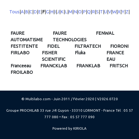
Tous
|
A
|
B
|
C
|
D
|
E
|
F
|
G
|
H
|
I
|
J
|
K
|
L
|
M
|
N
|
O
|
P
|
Q
|
R
|
S
|
T
|
U
|
V
|
W
|
X
|
Y
|
Z
|
FAURE
FAURE
FENWAL
AUTOMATISME
TECHNOLOGIES
FESTITENTE
FIDEL
FILTRATECH
FIORONI
FIRLABO
FISHER
Fluka
FRANCE
SCIENTIFIC
EAU
Franceeau
FRANCKLAB
FRANKLAB
FRITSCH
FROILABO
© Multilabo.com - Juin 2011 / Février 2020 | V2026.0720
Groupe PROCHILAB 33 rue J-R Guyon - 33310 LORMONT - France Tél : 05 57
777 080 • Fax : 05 57 777 090
Powered by KIRIOLA