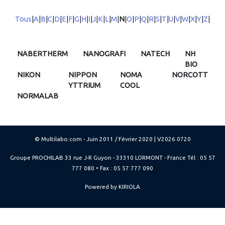
Tous
|
A
|
B
|
C
|
D
|
E
|
F
|
G
|
H
|
I
|
J
|
K
|
L
|
M
|
N
|
O
|
P
|
Q
|
R
|
S
|
T
|
U
|
V
|
W
|
X
|
Y
|
Z
|
NABERTHERM
NANOGRAFI
NATECH
NH
BIO
NIKON
NIPPON
NOMA
NORCOTT
YTTRIUM
COOL
NORMALAB
© Multilabo.com - Juin 2011 / Février 2020 | V2026.0720
Groupe PROCHILAB 33 rue J-R Guyon - 33310 LORMONT - France Tél : 05 57
777 080 • Fax : 05 57 777 090
Powered by KIRIOLA