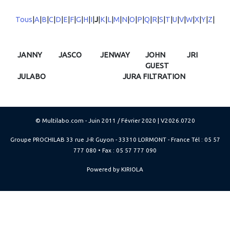
Tous
|
A
|
B
|
C
|
D
|
E
|
F
|
G
|
H
|
I
|
J
|
K
|
L
|
M
|
N
|
O
|
P
|
Q
|
R
|
S
|
T
|
U
|
V
|
W
|
X
|
Y
|
Z
|
JANNY
JASCO
JENWAY
JOHN
JRI
GUEST
JULABO
JURA FILTRATION
© Multilabo.com - Juin 2011 / Février 2020 | V2026.0720
Groupe PROCHILAB 33 rue J-R Guyon - 33310 LORMONT - France Tél : 05 57
777 080 • Fax : 05 57 777 090
Powered by KIRIOLA